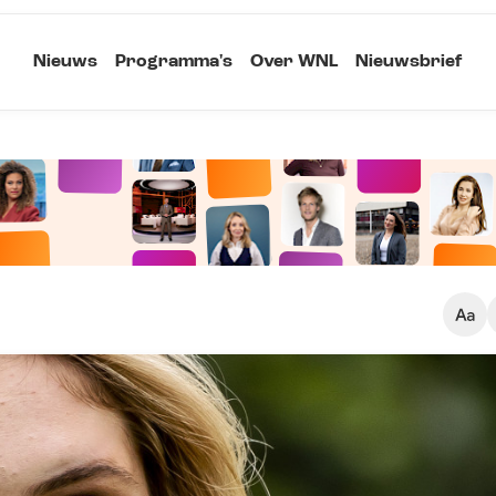
Nieuws
Programma's
Over WNL
Nieuwsbrief
Klein
Kopieer link
Standaard
Groot