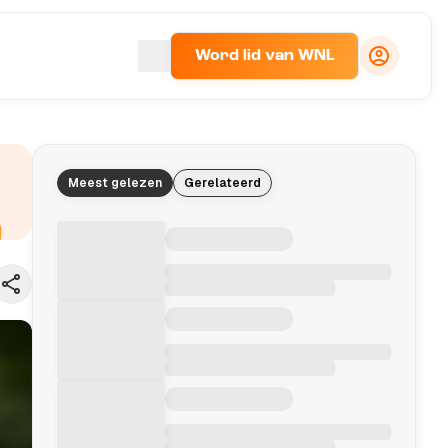
Word lid van WNL
Meest gelezen
Gerelateerd