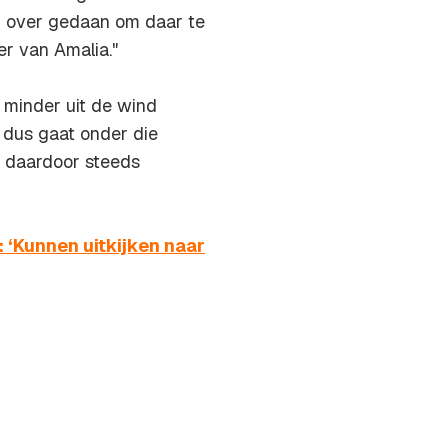
ang over gedaan om daar te
r van Amalia."
minder uit de wind
 dus gaat onder die
l daardoor steeds
 ‘Kunnen uitkijken naar