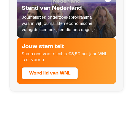
Stand van Nederland
Journalistiek onderzoeksprogramma
waarin vijf journalisten economische
vraagstukken bekijken die ons dagelijks
leven raken.
Jouw stem telt
Steun ons voor slechts €8,50 per jaar. WNL
is er voor u.
Word lid van WNL