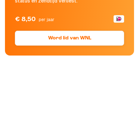
status en zendtijd verliest.
€ 8,50
per jaar
Word lid van WNL