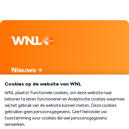
Nieuws
Programma's
Over WNL
Nieuwsbrief
Word Lid