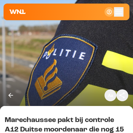
Klein
Standaard
Groot
Marechaussee pakt bij controle
Kopieer link
A12 Duitse moordenaar die nog 15