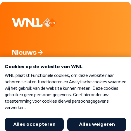
Nieuws
Programma's
Over WNL
Nieuwsbrief
Word Lid