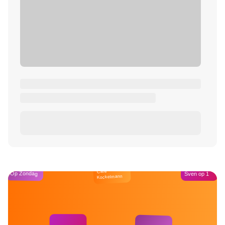
Café
Op Zondag
Sven op 1
Kockelmann