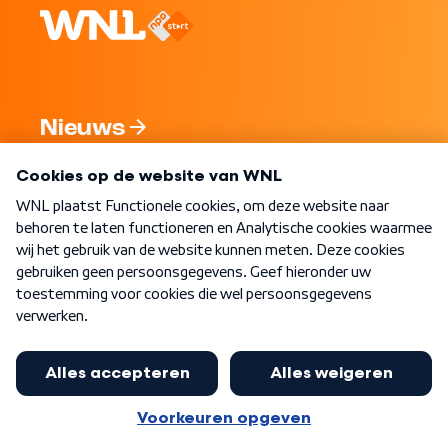
Nieuws
Programma's
Over WNL
Nieuwsbrief
Word Lid