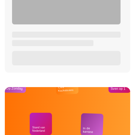
Café
Op Zondag
Sven op 1
Kockelmann
Stand van
In de
Nederland
kantine