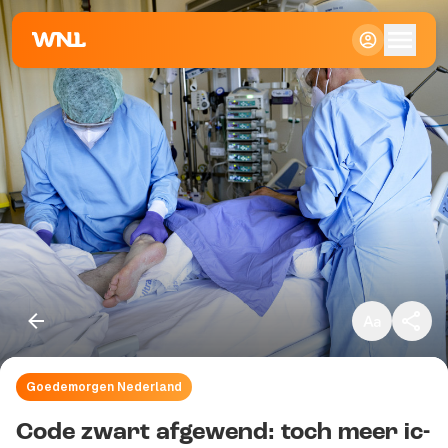
Klein
Standaard
Groot
Goedemorgen Nederland
Kopieer link
Code zwart afgewend: toch meer ic-