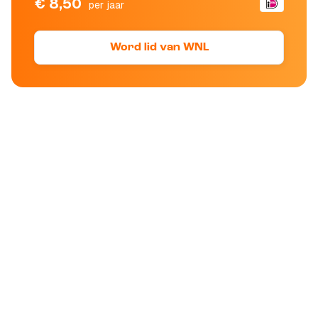
€ 8,50
per jaar
Word lid van WNL