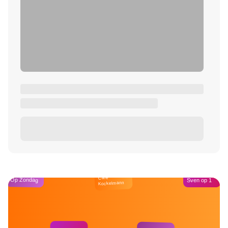
Café
Op Zondag
Sven op 1
Kockelmann