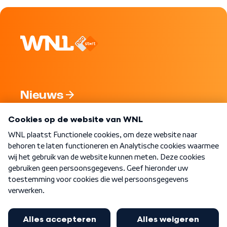
Nieuws
Programma's
Over WNL
Nieuwsbrief
Word Lid