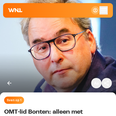
Klein
Standaard
Groot
Sven op 1
Kopieer link
OMT-lid Bonten: alleen met