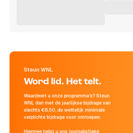
Steun WNL
Word lid. Het telt.
Waardeert u onze programma's? Steun
WNL dan met de jaarlijkse bijdrage van
slechts €8,50, de wettelijk minimale
verplichte bijdrage voor omroepen.
Hiermee helpt u ons journalistieke