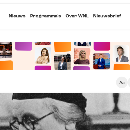
Nieuws
Programma's
Over WNL
Nieuwsbrief
Klein
Kopieer link
Standaard
Groot