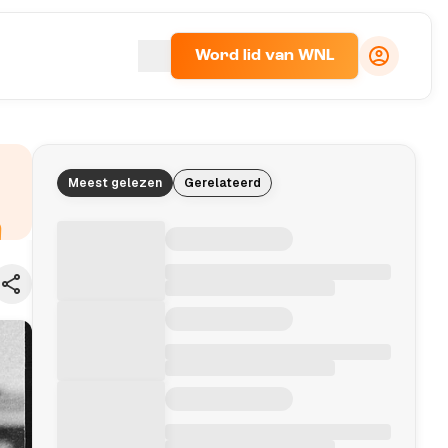
Word lid van WNL
Meest gelezen
Gerelateerd