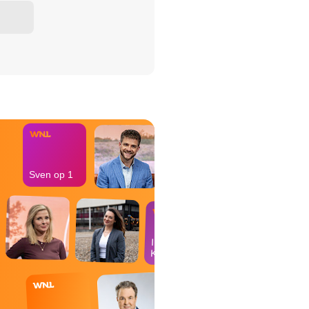
het Misdaad-
bureau
Sven op 1
In de
Kantine