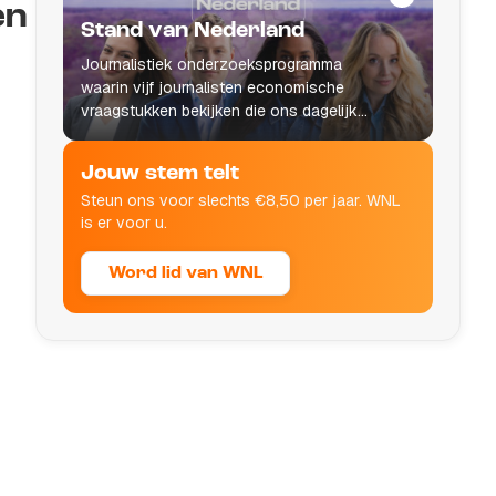
en
Stand van Nederland
Journalistiek onderzoeksprogramma
waarin vijf journalisten economische
vraagstukken bekijken die ons dagelijks
leven raken.
Jouw stem telt
Steun ons voor slechts €8,50 per jaar. WNL
is er voor u.
Word lid van WNL