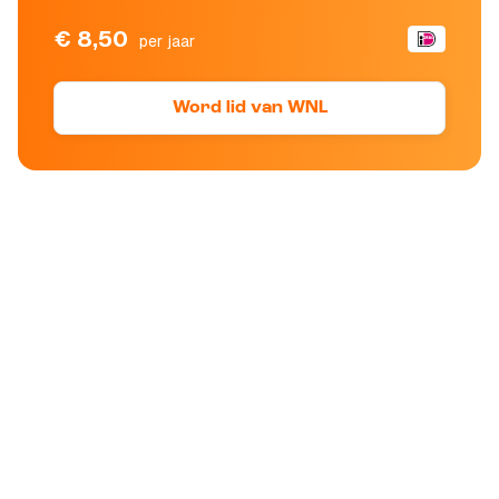
€ 8,50
per jaar
Word lid van WNL