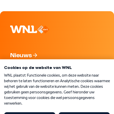
Nieuws
Programma's
Over WNL
Nieuwsbrief
Word Lid