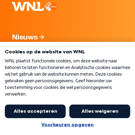
Nieuws
Programma's
Over WNL
Nieuwsbrief
Word Lid