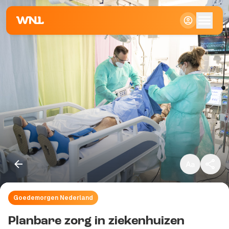
Klein
Standaard
Groot
Goedemorgen Nederland
Kopieer link
Planbare zorg in ziekenhuizen