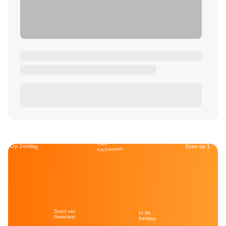
Café
Op Zondag
Sven op 1
Kockelmann
Stand van
In de
Nederland
kantine