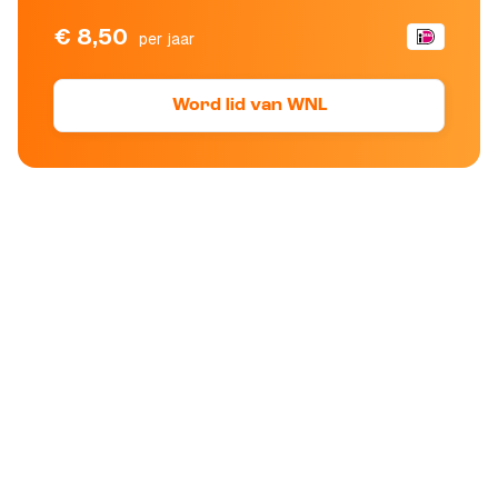
€ 8,50
per jaar
Word lid van WNL