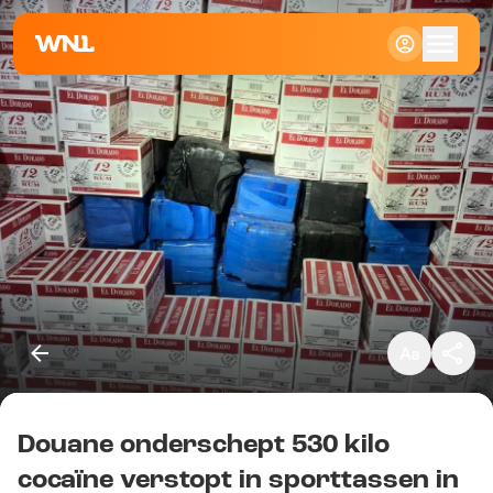
Klein
Standaard
Groot
Douane onderschept 530 kilo
Kopieer link
cocaïne verstopt in sporttassen in