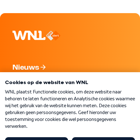
Nieuws
Programma's
Over WNL
Nieuwsbrief
Word Lid