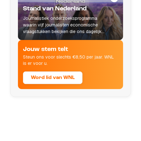
Stand van Nederland
Journalistiek onderzoeksprogramma
waarin vijf journalisten economische
vraagstukken bekijken die ons dagelijks
leven raken.
Jouw stem telt
Steun ons voor slechts €8,50 per jaar. WNL
is er voor u.
Word lid van WNL