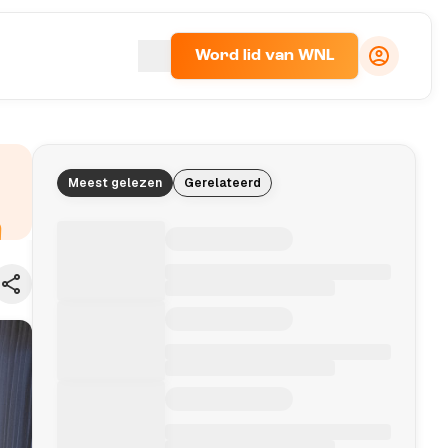
Word lid van WNL
Meest gelezen
Gerelateerd