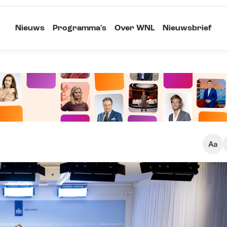
Nieuws
Programma's
Over WNL
Nieuwsbrief
Klein
Kopieer link
Standaard
Groot