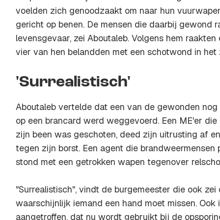
voelden zich genoodzaakt om naar hun vuurwapen 
gericht op benen. De mensen die daarbij gewond raa
levensgevaar, zei Aboutaleb. Volgens hem raakten
vier van hen belandden met een schotwond in het 
'Surrealistisch'
Aboutaleb vertelde dat een van de gewonden nog a
op een brancard werd weggevoerd. Een ME'er die i
zijn been was geschoten, deed zijn uitrusting af e
tegen zijn borst. Een agent die brandweermensen 
stond met een getrokken wapen tegenover relscho
"Surrealistisch", vindt de burgemeester die ook ze
waarschijnlijk iemand een hand moet missen. Ook i
aangetroffen, dat nu wordt gebruikt bij de opsporin