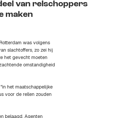
deel van relschoppers
te maken
n Rotterdam was volgens
 slachtoffers, zo zei hij
ze het gevecht moeten
erzachtende omstandigheid
in het maatschappelijke
us voor de rellen zouden
 en belaagd. Agenten