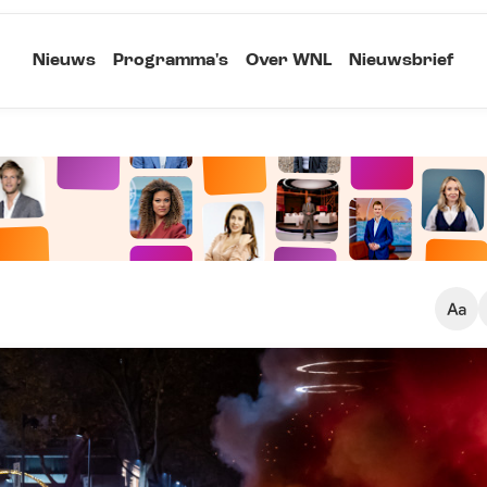
Nieuws
Programma's
Over WNL
Nieuwsbrief
Klein
Kopieer link
Standaard
Groot