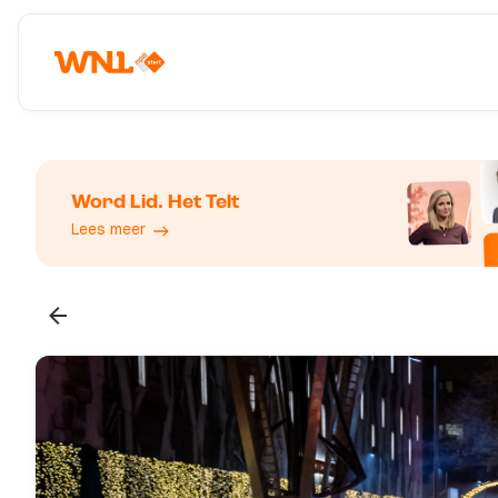
Word Lid. Het Telt
Lees meer