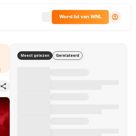
Word lid van WNL
Meest gelezen
Gerelateerd