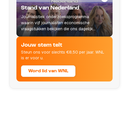
Stand van Nederland
Journalistiek onderzoeksprogramma
waarin vijf journalisten economische
vraagstukken bekijken die ons dagelijks
leven raken.
Jouw stem telt
Steun ons voor slechts €8,50 per jaar. WNL
is er voor u.
Word lid van WNL