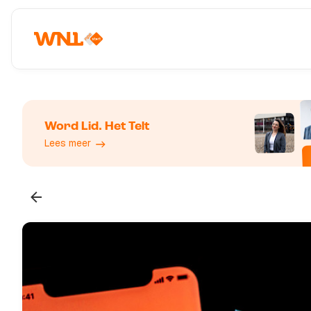
Word Lid. Het Telt
Lees meer