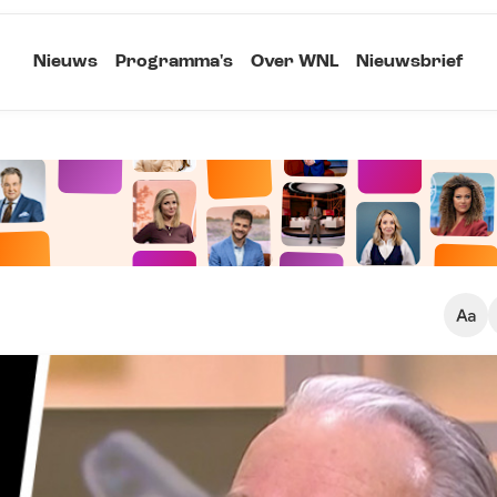
Nieuws
Programma's
Over WNL
Nieuwsbrief
Klein
Kopieer link
Standaard
Groot