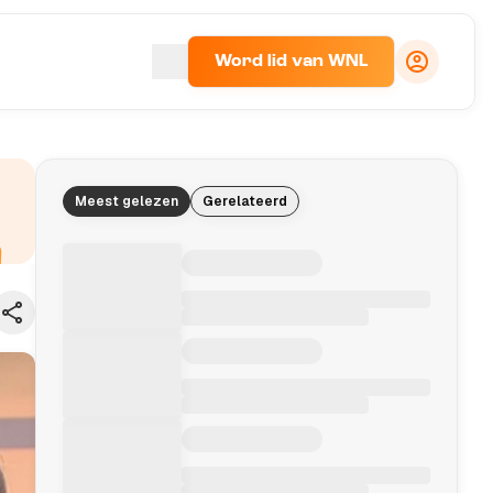
Word lid van WNL
Meest gelezen
Gerelateerd