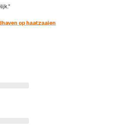
jk.''
ndhaven op haatzaaien