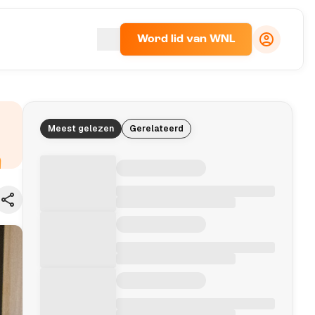
Word lid van WNL
Meest gelezen
Gerelateerd