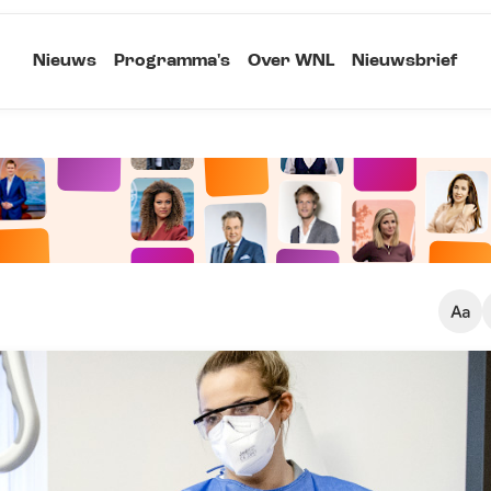
Nieuws
Programma's
Over WNL
Nieuwsbrief
Klein
Kopieer link
Standaard
Groot