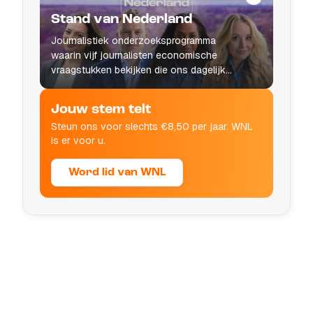
Stand van Nederland
Journalistiek onderzoeksprogramma
waarin vijf journalisten economische
vraagstukken bekijken die ons dagelijks
leven raken.
Jouw stem telt
Steun ons voor slechts €8,50 per jaar. WNL
is er voor u.
Word lid van WNL