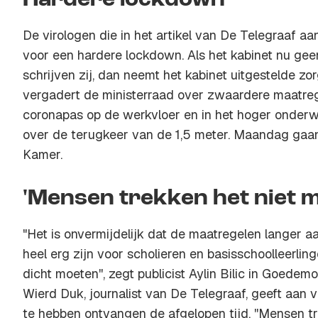
Hardere lockdown
De virologen die in het artikel van De Telegraaf a
voor een hardere lockdown. Als het kabinet nu gee
schrijven zij, dan neemt het kabinet uitgestelde zo
vergadert de ministerraad over zwaardere maatre
coronapas op de werkvloer en in het hoger onderw
over de terugkeer van de 1,5 meter. Maandag gaan
Kamer.
'Mensen trekken het niet m
"Het is onvermijdelijk dat de maatregelen langer aa
heel erg zijn voor scholieren en basisschoolleerlin
dicht moeten'', zegt publicist Aylin Bilic in Goede
Wierd Duk, journalist van De Telegraaf, geeft aan 
te hebben ontvangen de afgelopen tijd. ''Mensen tr