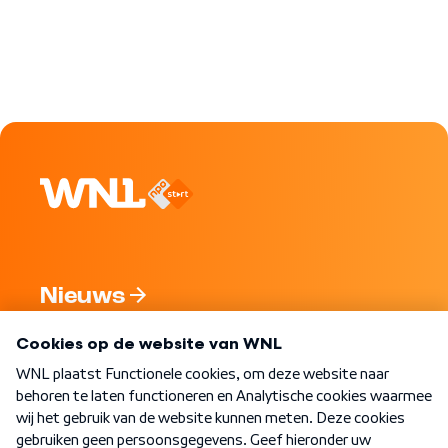
Nieuws
Programma's
Over WNL
Nieuwsbrief
Word Lid