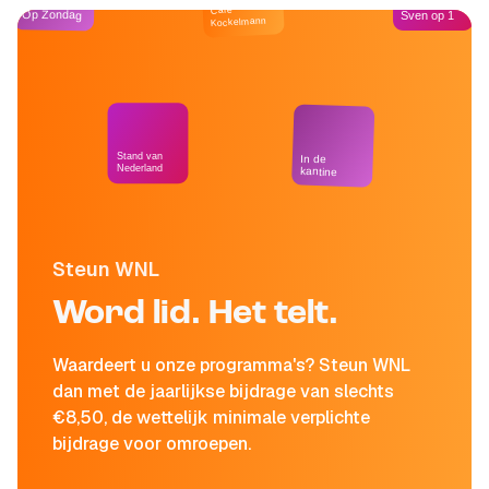
Café
Op Zondag
Sven op 1
Kockelmann
Stand van
In de
Nederland
kantine
Steun WNL
Word lid. Het telt.
Waardeert u onze programma's? Steun WNL
dan met de jaarlijkse bijdrage van slechts
€8,50, de wettelijk minimale verplichte
bijdrage voor omroepen.