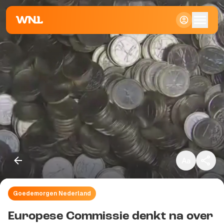
Klein
Standaard
Groot
Goedemorgen Nederland
Kopieer link
Europese Commissie denkt na over