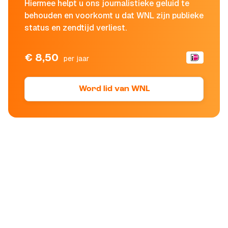
Hiermee helpt u ons journalistieke geluid te
behouden en voorkomt u dat WNL zijn publieke
status en zendtijd verliest.
€ 8,50
per jaar
Word lid van WNL