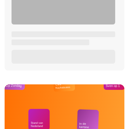
Café
Op Zondag
Sven op 1
Kockelmann
Stand van
In de
Nederland
kantine