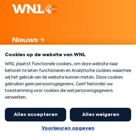
Nieuws
Programma's
Over WNL
Nieuwsbrief
Word Lid