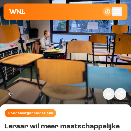
Klein
Standaard
Groot
Goedemorgen Nederland
Kopieer link
Leraar wil meer maatschappelijke