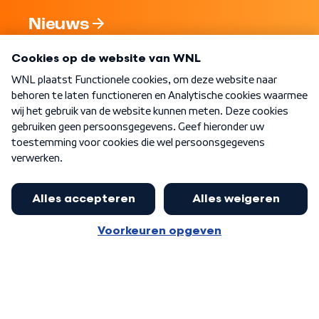
Nieuws
Programma's
Over WNL
Nieuwsbrief
Word Lid
Meer WNL voor jou
Nieuwe ‘onderkoning’ Buma wil tot
zijn 70ste aanblijven
Algemene voorwaarden
Cookie-instellingen