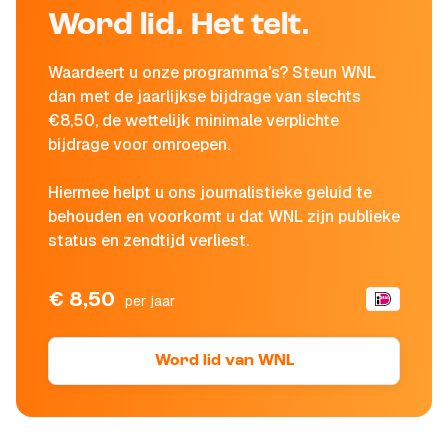
Word lid. Het telt.
Waardeert u onze programma's? Steun WNL
dan met de jaarlijkse bijdrage van slechts
€8,50, de wettelijk minimale verplichte
bijdrage voor omroepen.
Hiermee helpt u ons journalistieke geluid te
behouden en voorkomt u dat WNL zijn publieke
status en zendtijd verliest.
€ 8,50
per jaar
Word lid van WNL