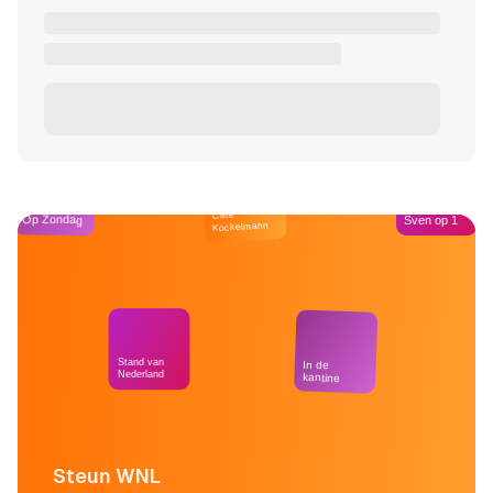
Café
Op Zondag
Sven op 1
Kockelmann
Stand van
In de
Nederland
kantine
Steun WNL