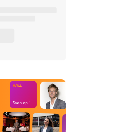
het Misdaad-
bureau
Sven op 1
In de