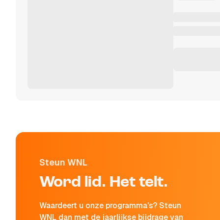
Steun WNL
Word lid. Het telt.
Waardeert u onze programma's? Steun
WNL dan met de jaarlijkse bijdrage van