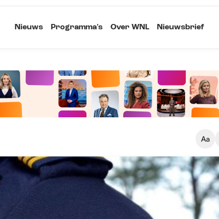
Nieuws
Programma's
Over WNL
Nieuwsbrief
Klein
Kopieer link
Standaard
Groot