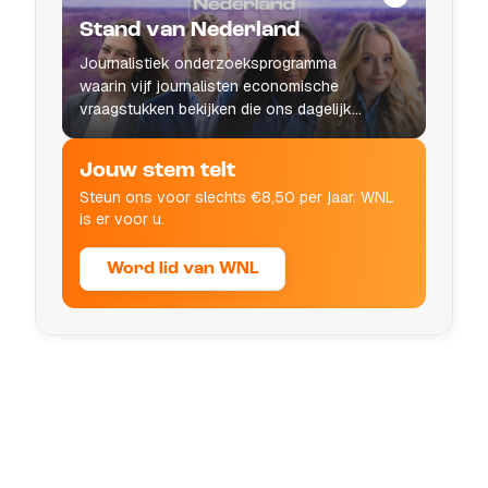
Stand van Nederland
Journalistiek onderzoeksprogramma
waarin vijf journalisten economische
vraagstukken bekijken die ons dagelijks
leven raken.
Jouw stem telt
Steun ons voor slechts €8,50 per jaar. WNL
is er voor u.
Word lid van WNL