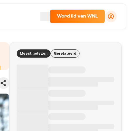
Word lid van WNL
Meest gelezen
Gerelateerd