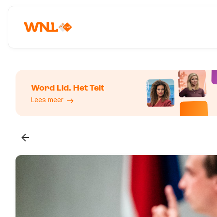
Word Lid. Het Telt
Lees meer