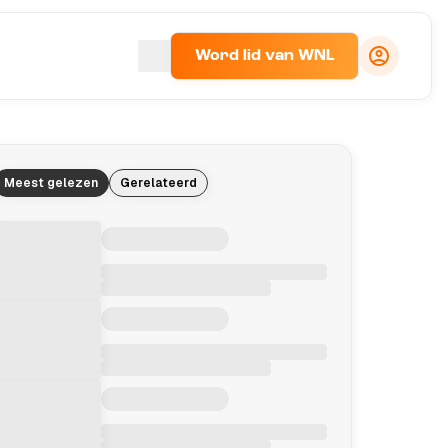
Word lid van WNL
Meest gelezen
Gerelateerd