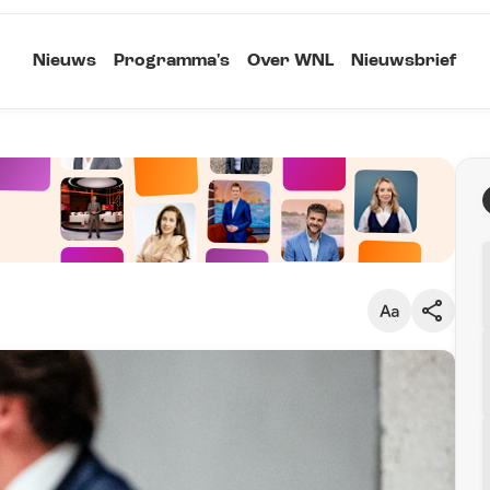
Nieuws
Programma's
Over WNL
Nieuwsbrief
Klein
Kopieer link
Standaard
Groot