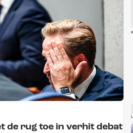
K
L
 de rug toe in verhit debat