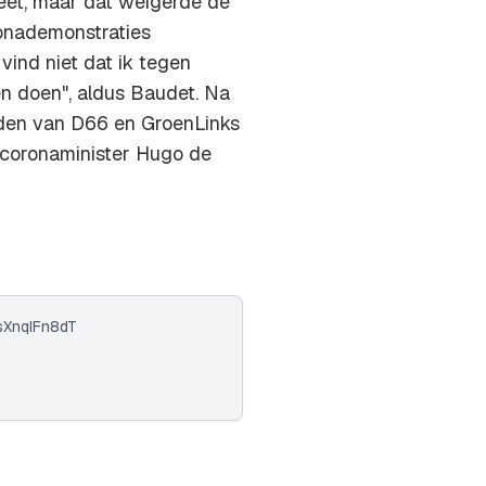
eet, maar dat weigerde de
ronademonstraties
vind niet dat ik tegen
n doen", aldus Baudet. Na
den van D66 en GroenLinks
r coronaminister Hugo de
/sXnqIFn8dT