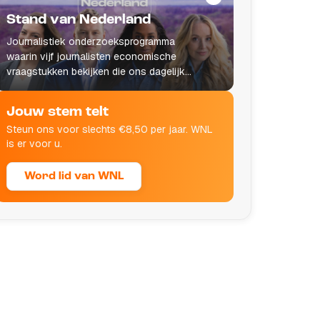
Stand van Nederland
Journalistiek onderzoeksprogramma
waarin vijf journalisten economische
vraagstukken bekijken die ons dagelijks
leven raken.
Jouw stem telt
Steun ons voor slechts €8,50 per jaar. WNL
is er voor u.
Word lid van WNL