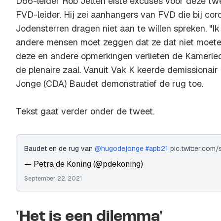
D66-leider Rob Jetten eiste excuses voor deze tw
FVD-leider. Hij zei aanhangers van FVD die bij co
Jodensterren dragen niet aan te willen spreken. "Ik 
andere mensen moet zeggen dat ze dat niet moete
deze en andere opmerkingen verlieten de Kamerle
de plenaire zaal. Vanuit Vak K keerde demissionai
Jonge (CDA) Baudet demonstratief de rug toe.
Tekst gaat verder onder de tweet.
Baudet en de rug van ⁦
@hugodejonge
⁩
#apb21
pic.twitter.com
— Petra de Koning (@pdekoning)
September 22, 2021
'Het is een dilemma'