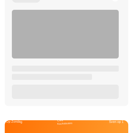
Café
Op Zondag
Sven op 1
Kockelmann