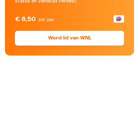
status en zendtijd verliest.
€ 8,50
per jaar
Word lid van WNL