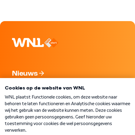
Nieuws
Programma's
Over WNL
Nieuwsbrief
Word Lid