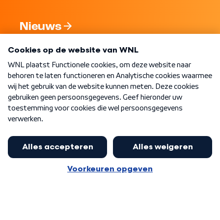
Nieuws
Programma's
Over WNL
Nieuwsbrief
Word Lid
Meer WNL voor jou
Huishoudens met thuisbatterij,
slimme laadpaal of warmtepomp