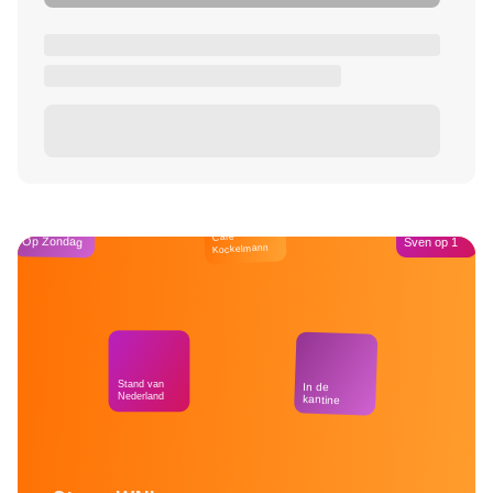
Café
Op Zondag
Sven op 1
Kockelmann
Stand van
In de
Nederland
kantine