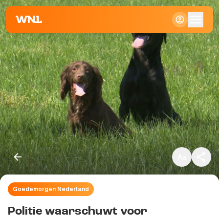
Klein
Standaard
Groot
Goedemorgen Nederland
Kopieer link
Politie waarschuwt voor