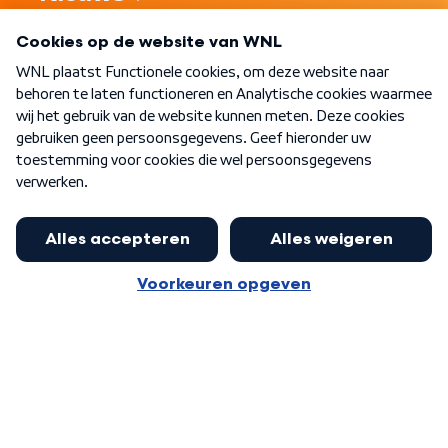
Programma's
Over WNL
Nieuwsbrief
Word Lid
Meer WNL voor jou
Eerste Kamer akkoord met begroting
van minister Sjoerdsma
Algemene voorwaarden
Cookie-instellingen
Privacy statement