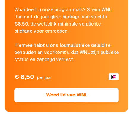
Waardeert u onze programma's? Steun WNL
dan met de jaarlijkse bijdrage van slechts
€8,50, de wettelijk minimale verplichte
bijdrage voor omroepen.
Hiermee helpt u ons journalistieke geluid te
behouden en voorkomt u dat WNL zijn publieke
status en zendtijd verliest.
€ 8,50
per jaar
Word lid van WNL