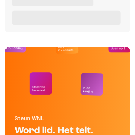
Café
Op Zondag
Sven op 1
Kockelmann
Stand van
In de
Nederland
kantine
Steun WNL
Word lid. Het telt.