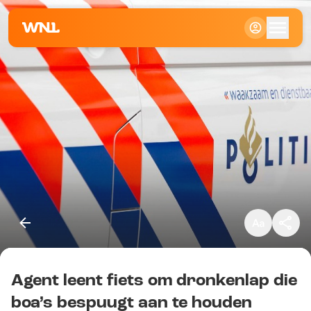
Klein
Standaard
Groot
Agent leent fiets om dronkenlap die
Kopieer link
boa’s bespuugt aan te houden