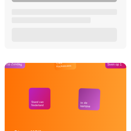
Café
Op Zondag
Sven op 1
Kockelmann
Stand van
In de
Nederland
kantine