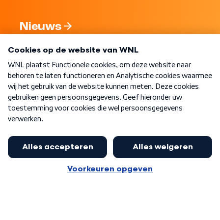
Nieuws
Programma's
Over WNL
Nieuwsbrief
Word Lid
Meer WNL voor jou
Jan Paternotte optimistisch over
stikstofdebat: 'Geen zwakker