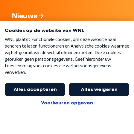
Nieuws
Programma's
Over WNL
Nieuwsbrief
Word Lid
Meer WNL voor jou
Jan Paternotte optimistisch over
stikstofdebat: 'Geen zwakker