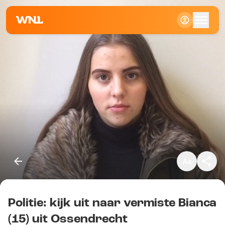
Klein
Standaard
Groot
Politie: kijk uit naar vermiste Bianca
Kopieer link
(15) uit Ossendrecht