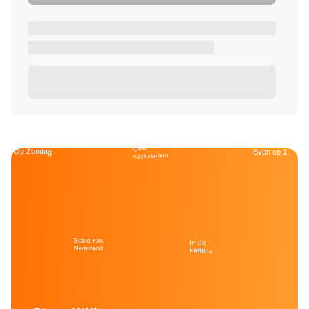
Café
Op Zondag
Sven op 1
Kockelmann
Stand van
In de
Nederland
kantine