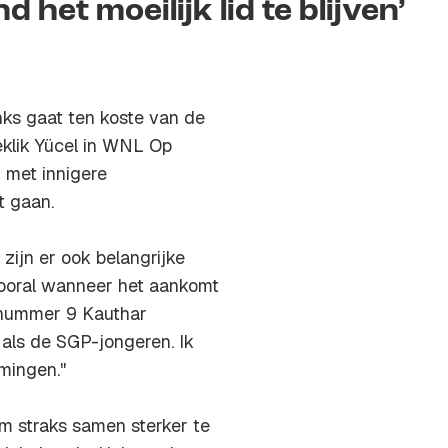
het moeilijk lid te blijven’
s gaat ten koste van de
klik Yücel in WNL Op
 met innigere
t gaan.
 zijn er ook belangrijke
Vooral wanneer het aankomt
e nummer 9 Kauthar
 als de SGP-jongeren. Ik
mingen."
m straks samen sterker te