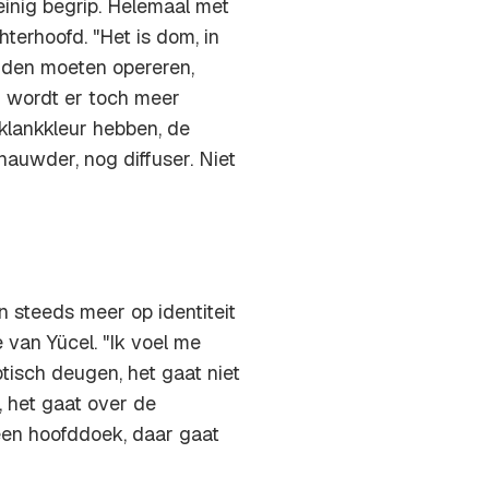
einig begrip. Helemaal met
terhoofd. "Het is dom, in
uden moeten opereren,
n wordt er toch meer
klankkleur hebben, de
nauwder, nog diffuser. Niet
 steeds meer op identiteit
e van Yücel. "Ik voel me
isch deugen, het gaat niet
, het gaat over de
 een hoofddoek, daar gaat