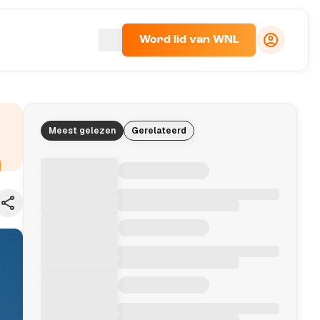
Word lid van WNL
Meest gelezen
Gerelateerd