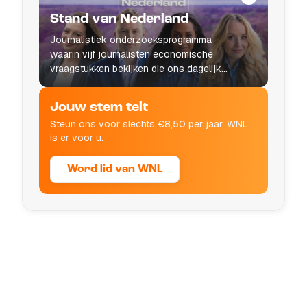
Stand van Nederland
Journalistiek onderzoeksprogramma
waarin vijf journalisten economische
vraagstukken bekijken die ons dagelijks
leven raken.
Jouw stem telt
Steun ons voor slechts €8,50 per jaar. WNL
is er voor u.
Word lid van WNL