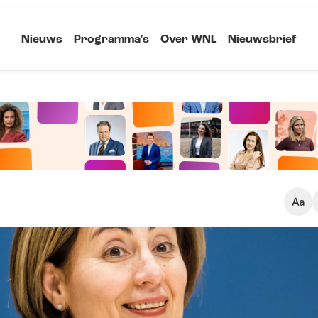
Nieuws
Programma's
Over WNL
Nieuwsbrief
Klein
Kopieer link
Standaard
Groot