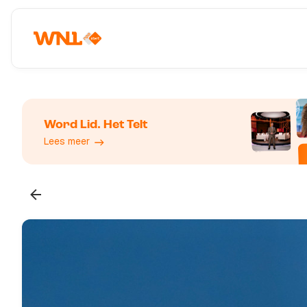
Word Lid. Het Telt
Lees meer