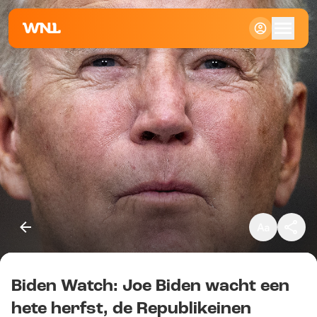
Klein
Standaard
Groot
Biden Watch: Joe Biden wacht een
Kopieer link
hete herfst, de Republikeinen