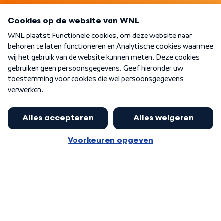
Programma's
Over WNL
Nieuwsbrief
Word Lid
Meer WNL voor jou
Eerste Kamer akkoord met begroting
van minister Sjoerdsma
Algemene voorwaarden
Cookie-instellingen
Privacy statement