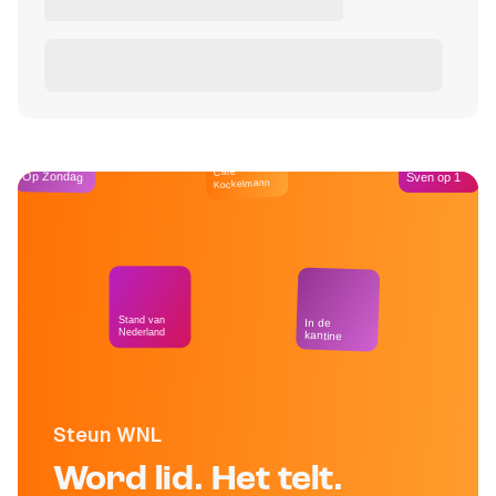
Café
Op Zondag
Sven op 1
Kockelmann
Stand van
In de
Nederland
kantine
Steun WNL
Word lid. Het telt.