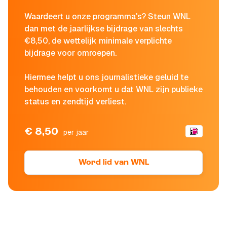
Waardeert u onze programma's? Steun WNL
dan met de jaarlijkse bijdrage van slechts
€8,50, de wettelijk minimale verplichte
bijdrage voor omroepen.
Hiermee helpt u ons journalistieke geluid te
behouden en voorkomt u dat WNL zijn publieke
status en zendtijd verliest.
€ 8,50
per jaar
Word lid van WNL