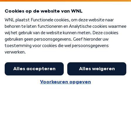
Programma's
Over WNL
Nieuwsbrief
Word Lid
Meer WNL voor jou
Eerste Kamer akkoord met begroting
van minister Sjoerdsma
Algemene voorwaarden
Cookie-instellingen
Privacy statement