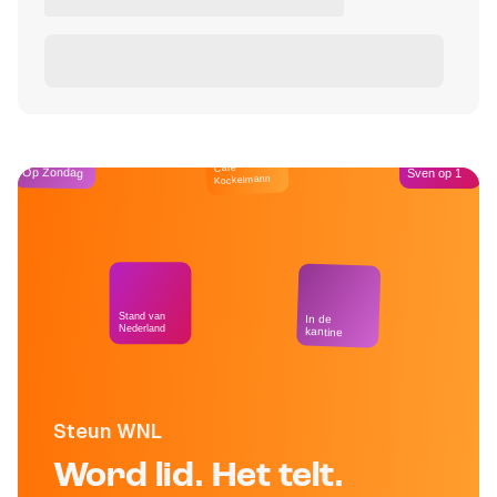
Café
Op Zondag
Sven op 1
Kockelmann
Stand van
In de
Nederland
kantine
Steun WNL
Word lid. Het telt.