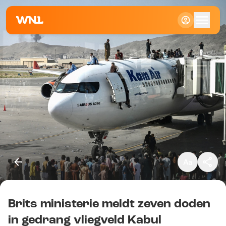
Klein
Standaard
Groot
Brits ministerie meldt zeven doden
Kopieer link
in gedrang vliegveld Kabul