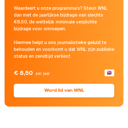
Waardeert u onze programma's? Steun WNL
dan met de jaarlijkse bijdrage van slechts
€8,50, de wettelijk minimale verplichte
bijdrage voor omroepen.
Hiermee helpt u ons journalistieke geluid te
behouden en voorkomt u dat WNL zijn publieke
status en zendtijd verliest.
€ 8,50
per jaar
Word lid van WNL