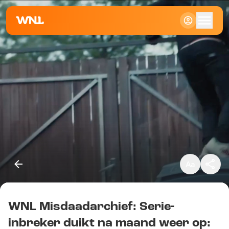
Klein
Standaard
Groot
WNL Misdaadarchief: Serie-
Kopieer link
inbreker duikt na maand weer op: