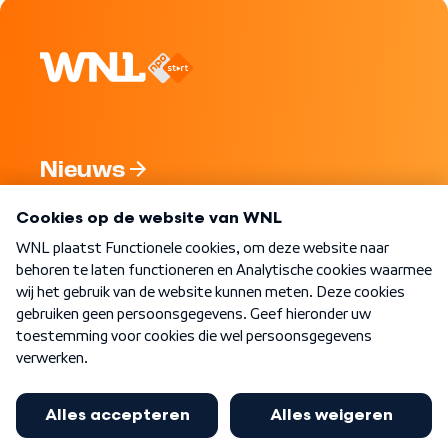
Nieuws
Programma's
Over WNL
Nieuwsbrief
Word Lid