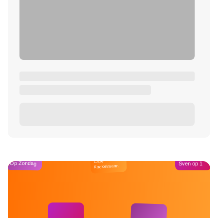
Café
Op Zondag
Sven op 1
Kockelmann