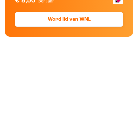
€ 8,50
per jaar
Word lid van WNL