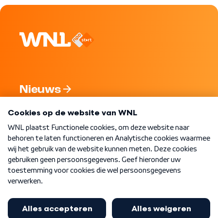
Nieuws
Programma's
Over WNL
Nieuwsbrief
Word Lid