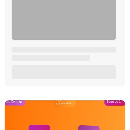
Café
Op Zondag
Sven op 1
Kockelmann