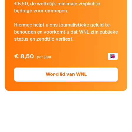
€8,50, de wettelijk minimale verplichte
bijdrage voor omroepen.
Hiermee helpt u ons journalistieke geluid te
behouden en voorkomt u dat WNL zijn publieke
status en zendtijd verliest.
€ 8,50
per jaar
Word lid van WNL