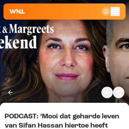
Klein
Standaard
Groot
PODCAST: ‘Mooi dat geharde leven
Kopieer link
van Sifan Hassan hiertoe heeft