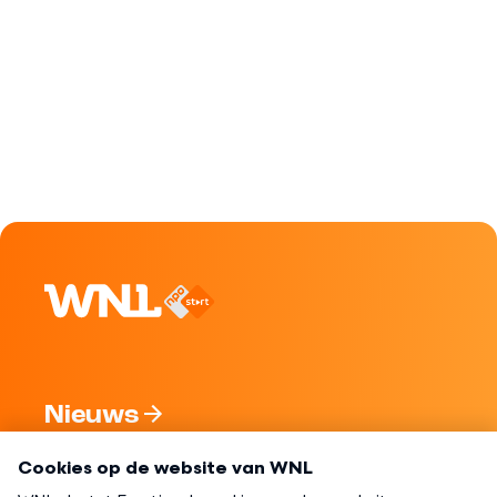
Nieuws
Programma's
Over WNL