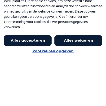
Nieuwsbrief
Word Lid
Meer WNL voor jou
Nieuwe ‘onderkoning’ Buma wil tot
zijn 70ste aanblijven
Algemene voorwaarden
Cookie-instellingen
Privacy statement