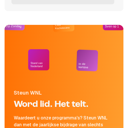
Café
Op Zondag
Sven op 1
Kockelmann
Stand van
In de
Nederland
kantine
Steun WNL
Word lid. Het telt.
Waardeert u onze programma's? Steun WNL
dan met de jaarlijkse bijdrage van slechts