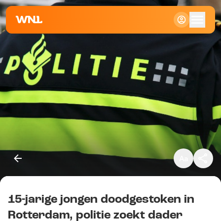
Klein
Standaard
Groot
15-jarige jongen doodgestoken in
Kopieer link
Rotterdam, politie zoekt dader