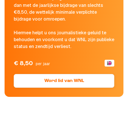
dan met de jaarlijkse bijdrage van slechts
€8,50, de wettelijk minimale verplichte
bijdrage voor omroepen.
Hiermee helpt u ons journalistieke geluid te
behouden en voorkomt u dat WNL zijn publieke
status en zendtijd verliest.
€ 8,50
per jaar
Word lid van WNL