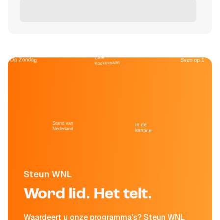
Café
Op Zondag
Sven op 1
Kockelmann
Stand van
In de
Nederland
kantine
Steun WNL
Word lid. Het telt.
Waardeert u onze programma's? Steun WNL