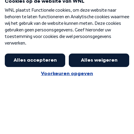
Over WNL
Nieuwsbrief
Word Lid
Meer WNL voor jou
Nieuwe ‘onderkoning’ Buma wil tot
zijn 70ste aanblijven
Algemene voorwaarden
Cookie-instellingen
Privacy statement