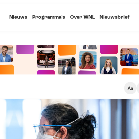
Nieuws
Programma's
Over WNL
Nieuwsbrief
Klein
Kopieer link
Standaard
Groot