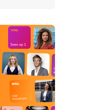
het Misdaad-
bureau
Sven op 1
In de
Kantine
Café
Kockelmann