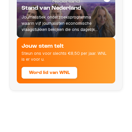
Stand van Nederland
Journalistiek onderzoeksprogramma
waarin vijf journalisten economische
vraagstukken bekijken die ons dagelijks
leven raken.
Jouw stem telt
Steun ons voor slechts €8,50 per jaar. WNL
is er voor u.
Word lid van WNL