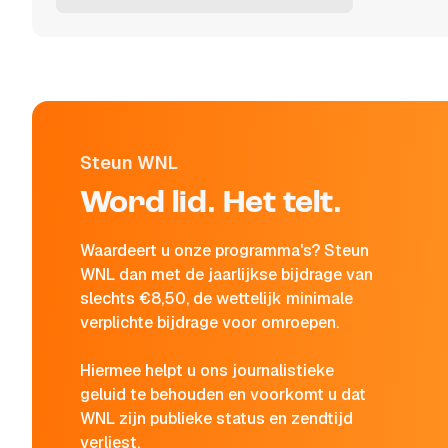
Steun WNL
Word lid. Het telt.
Waardeert u onze programma's? Steun
WNL dan met de jaarlijkse bijdrage van
slechts €8,50, de wettelijk minimale
verplichte bijdrage voor omroepen.
Hiermee helpt u ons journalistieke
geluid te behouden en voorkomt u dat
WNL zijn publieke status en zendtijd
verliest.