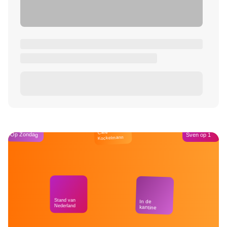
Café
Op Zondag
Sven op 1
Kockelmann
Stand van
In de
Nederland
kantine