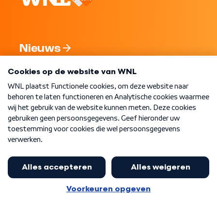
Nieuws
Programma's
Over WNL
Nieuwsbrief
Word Lid