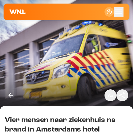
Klein
Standaard
Groot
Vier mensen naar ziekenhuis na
Kopieer link
brand in Amsterdams hotel