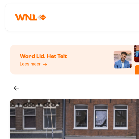
Word Lid. Het Telt
Lees meer