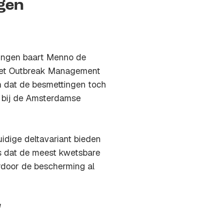
gen
ingen baart Menno de
 het Outbreak Management
 dat de besmettingen toch
j bij de Amsterdamse
idige deltavariant bieden
s dat de meest kwetsbare
ardoor de bescherming al
'