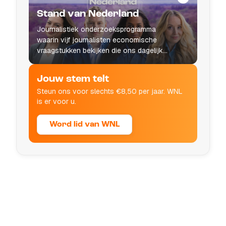
Stand van Nederland
Journalistiek onderzoeksprogramma
waarin vijf journalisten economische
vraagstukken bekijken die ons dagelijks
leven raken.
Jouw stem telt
Steun ons voor slechts €8,50 per jaar. WNL
is er voor u.
Word lid van WNL