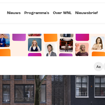
Nieuws
Programma's
Over WNL
Nieuwsbrief
Klein
Kopieer link
Standaard
Groot