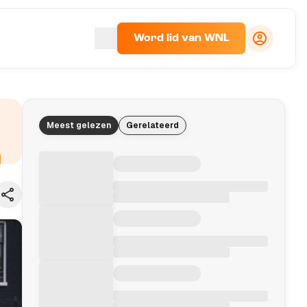
Word lid van WNL
Meest gelezen
Gerelateerd