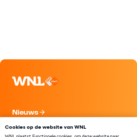
Nieuws
Programma's
Over WNL