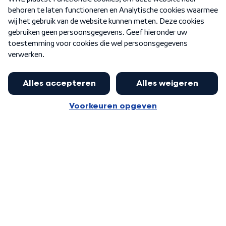
Nieuwsbrief
Word Lid
Meer WNL voor jou
Jan Paternotte optimistisch over
stikstofdebat: 'Geen zwakker
Algemene voorwaarden
Cookie-instellingen
pakket, maar ideeën om het te
Privacy statement
versterken zijn welkom'