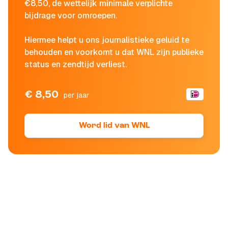
€8,50, de wettelijk minimale verplichte
bijdrage voor omroepen.
Hiermee helpt u ons journalistieke geluid te
behouden en voorkomt u dat WNL zijn publieke
status en zendtijd verliest.
€ 8,50
per jaar
Word lid van WNL