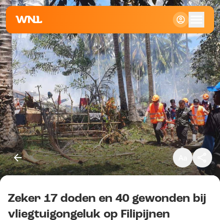
Klein
Standaard
Groot
Zeker 17 doden en 40 gewonden bij
Kopieer link
vliegtuigongeluk op Filipijnen