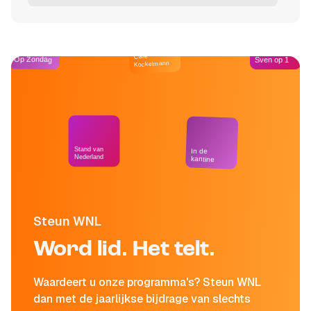
Café
Op Zondag
Sven op 1
Kockelmann
Stand van
In de
Nederland
kantine
Steun WNL
Word lid. Het telt.
Waardeert u onze programma's? Steun WNL
dan met de jaarlijkse bijdrage van slechts