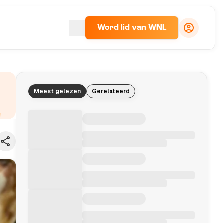
Word lid van WNL
Meest gelezen
Gerelateerd