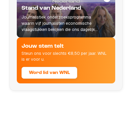
Stand van Nederland
Journalistiek onderzoeksprogramma
waarin vijf journalisten economische
vraagstukken bekijken die ons dagelijks
leven raken.
Jouw stem telt
Steun ons voor slechts €8,50 per jaar. WNL
is er voor u.
Word lid van WNL