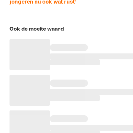
jongeren nu ook wat rust’
Ook de moeite waard