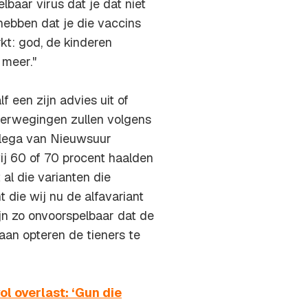
baar virus dat je dat niet
hebben dat je die vaccins
kt: god, de kinderen
 meer."
een zijn advies uit of
verwegingen zullen volgens
llega van Nieuwsuur
wij 60 of 70 procent haalden
al die varianten die
t die wij nu de alfavariant
jn zo onvoorspelbaar dat de
aan opteren de tieners te
l overlast: ‘Gun die