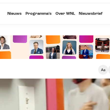
Nieuws
Programma's
Over WNL
Nieuwsbrief
Klein
Kopieer link
Standaard
Groot