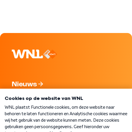
Nieuws
Programma's
Over WNL
Nieuwsbrief
Word Lid