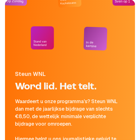
Op Zondag
Sven op 1
Kockelmann
Stand van
In de
Nederland
kantine
Steun WNL
Word lid. Het telt.
Waardeert u onze programma's? Steun WNL
dan met de jaarlijkse bijdrage van slechts
€8,50, de wettelijk minimale verplichte
bijdrage voor omroepen.
Hiermee helpt u ons journalistieke geluid te