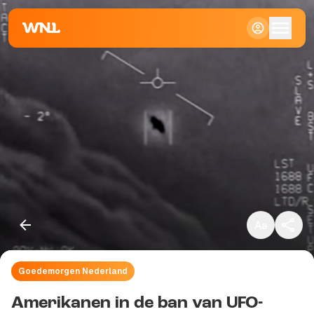
Klein
Standaard
Groot
Goedemorgen Nederland
Kopieer link
Amerikanen in de ban van UFO-