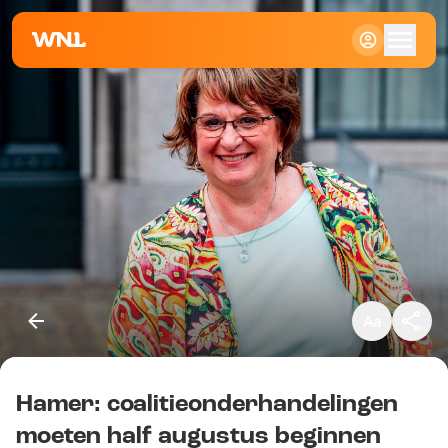
Klein
Standaard
Groot
Hamer: coalitieonderhandelingen
Kopieer link
moeten half augustus beginnen