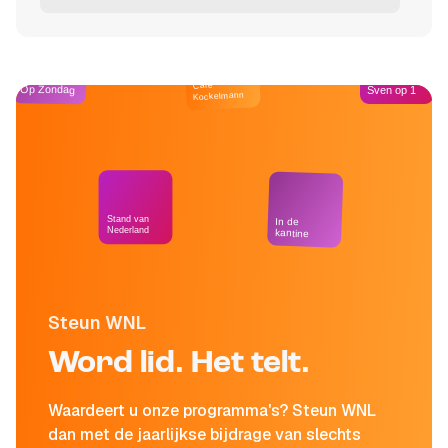
Café
Op Zondag
Sven op 1
Kockelmann
Stand van
In de
Nederland
kantine
Steun WNL
Word lid. Het telt.
Waardeert u onze programma's? Steun WNL
dan met de jaarlijkse bijdrage van slechts