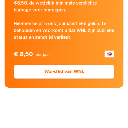
€8,50, de wettelijk minimale verplichte
bijdrage voor omroepen.
Hiermee helpt u ons journalistieke geluid te
behouden en voorkomt u dat WNL zijn publieke
status en zendtijd verliest.
€ 8,50
per jaar
Word lid van WNL