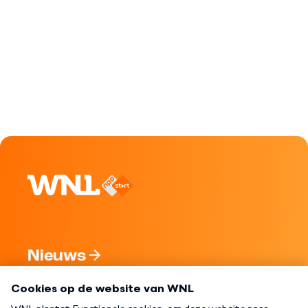
Nieuws
Programma's
Over WNL