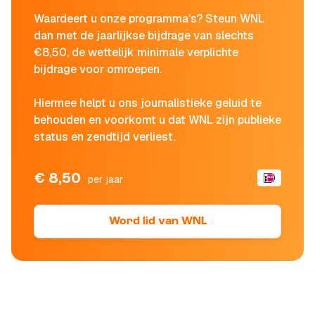
Waardeert u onze programma's? Steun WNL
dan met de jaarlijkse bijdrage van slechts
€8,50, de wettelijk minimale verplichte
bijdrage voor omroepen.
Hiermee helpt u ons journalistieke geluid te
behouden en voorkomt u dat WNL zijn publieke
status en zendtijd verliest.
€ 8,50
per jaar
Word lid van WNL