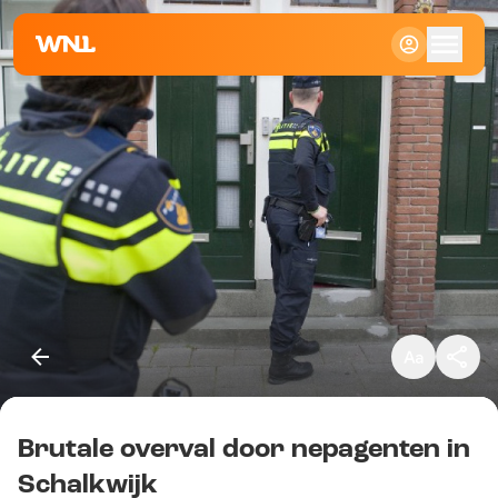
Klein
Standaard
Groot
Brutale overval door nepagenten in
Kopieer link
Schalkwijk