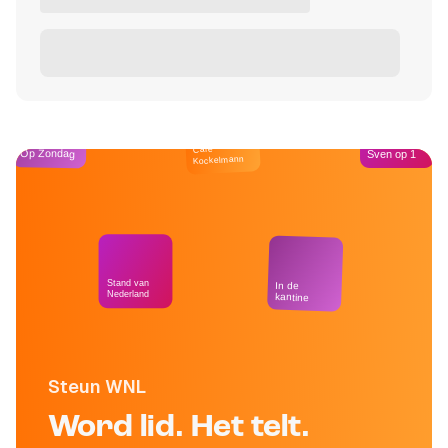
Café
Op Zondag
Sven op 1
Kockelmann
Stand van
In de
Nederland
kantine
Steun WNL
Word lid. Het telt.