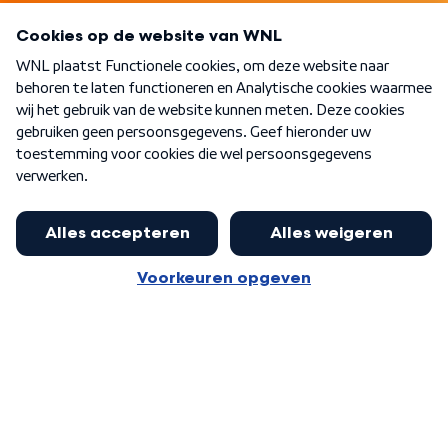
Programma's
Over WNL
Nieuwsbrief
Word Lid
Meer WNL voor jou
Nieuwe ‘onderkoning’ Buma wil tot
zijn 70ste aanblijven
Algemene voorwaarden
Cookie-instellingen
Privacy statement