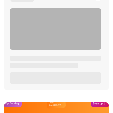
Café
Op Zondag
Sven op 1
Kockelmann