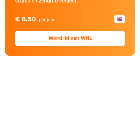
status en zendtijd verliest.
€ 8,50
per jaar
Word lid van WNL