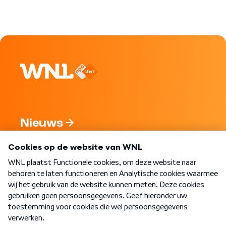
Nieuws
Programma's
Over WNL
Nieuwsbrief
Word Lid