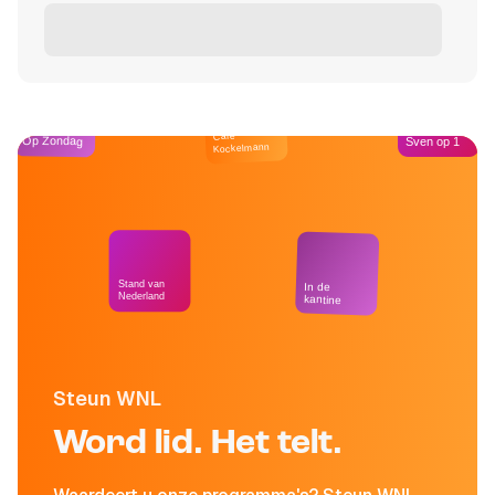
Café
Op Zondag
Sven op 1
Kockelmann
Stand van
In de
Nederland
kantine
Steun WNL
Word lid. Het telt.