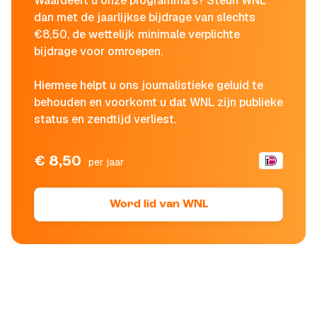
Waardeert u onze programma's? Steun WNL
dan met de jaarlijkse bijdrage van slechts
€8,50, de wettelijk minimale verplichte
bijdrage voor omroepen.
Hiermee helpt u ons journalistieke geluid te
behouden en voorkomt u dat WNL zijn publieke
status en zendtijd verliest.
€ 8,50
per jaar
Word lid van WNL