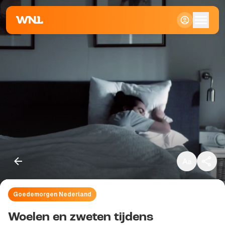
Klein
Standaard
Groot
Goedemorgen Nederland
Kopieer link
Woelen en zweten tijdens