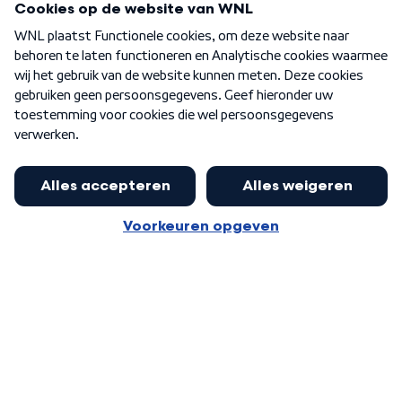
Over WNL
Nieuwsbrief
Word Lid
Meer WNL voor jou
Huishoudens met thuisbatterij,
slimme laadpaal of warmtepomp
Algemene voorwaarden
Cookie-instellingen
kunnen geld gaan verdienen: 'Kan
Privacy statement
op jaarbasis 500 euro opleveren'