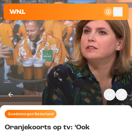
Klein
Standaard
Groot
Goedemorgen Nederland
Kopieer link
Oranjekoorts op tv: ‘Ook