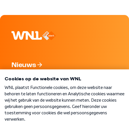
Nieuws
Programma's
Over WNL
Nieuwsbrief
Word Lid