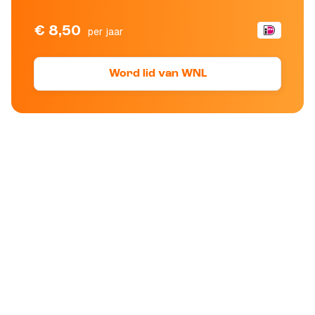
€ 8,50
per jaar
Word lid van WNL