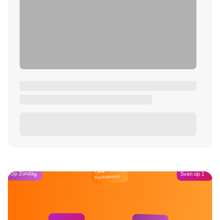
Café
Op Zondag
Sven op 1
Kockelmann