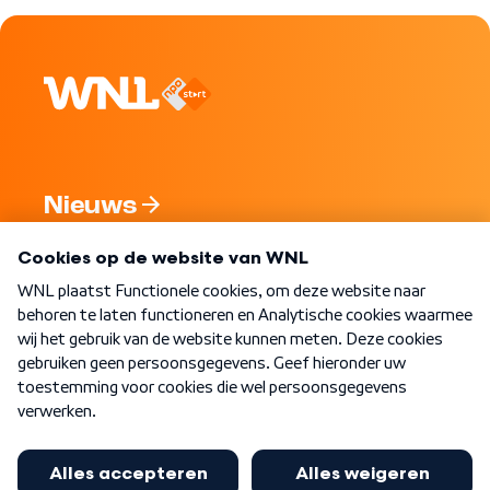
Nieuws
Programma's
Over WNL
Nieuwsbrief
Word Lid