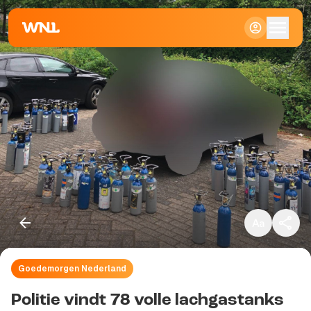
Klein
Standaard
Groot
Goedemorgen Nederland
Kopieer link
Politie vindt 78 volle lachgastanks