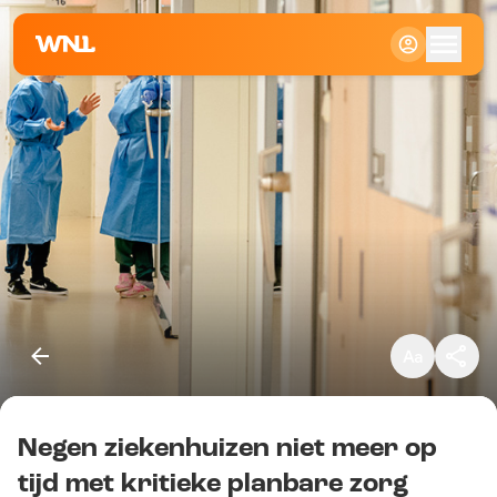
Klein
Standaard
Groot
Negen ziekenhuizen niet meer op
Kopieer link
tijd met kritieke planbare zorg