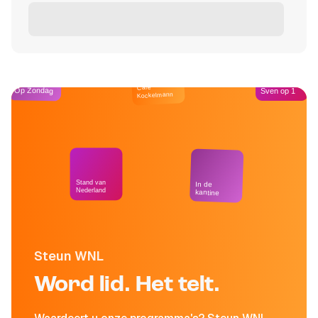
Café
Op Zondag
Sven op 1
Kockelmann
Stand van
In de
Nederland
kantine
Steun WNL
Word lid. Het telt.