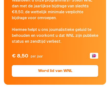
Waardeert u onze programma's? Steun WNL
dan met de jaarlijkse bijdrage van slechts
€8,50, de wettelijk minimale verplichte
bijdrage voor omroepen.
Hiermee helpt u ons journalistieke geluid te
behouden en voorkomt u dat WNL zijn publieke
status en zendtijd verliest.
€ 8,50
per jaar
Word lid van WNL