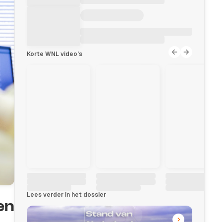
Korte WNL video's
Lees verder in het dossier
en