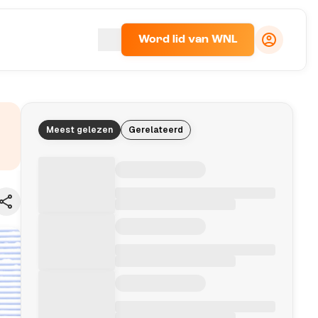
Word lid van WNL
Meest gelezen
Gerelateerd