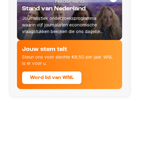
Stand van Nederland
Journalistiek onderzoeksprogramma
waarin vijf journalisten economische
vraagstukken bekijken die ons dagelijks
leven raken.
Jouw stem telt
Steun ons voor slechts €8,50 per jaar. WNL
is er voor u.
Word lid van WNL