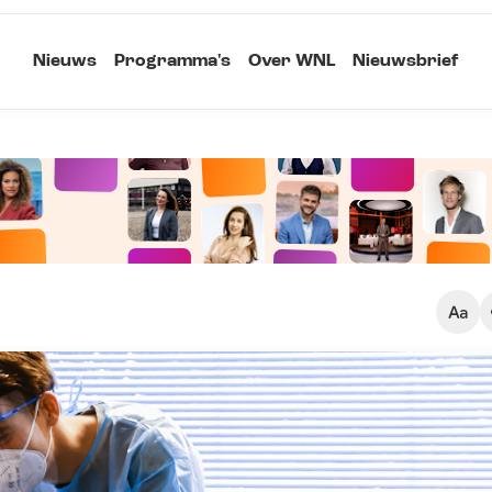
Nieuws
Programma's
Over WNL
Nieuwsbrief
Klein
Kopieer link
Standaard
Groot