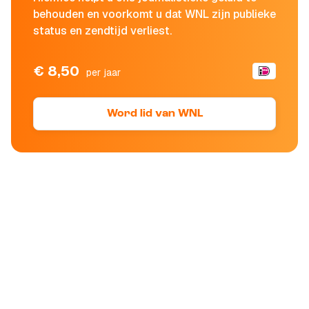
behouden en voorkomt u dat WNL zijn publieke
status en zendtijd verliest.
€ 8,50
per jaar
Word lid van WNL