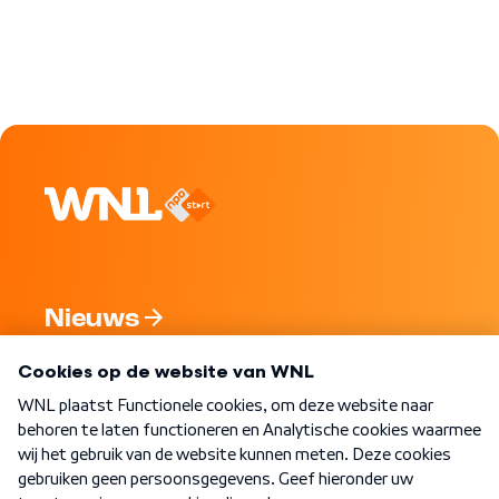
Nieuws
Programma's
Over WNL
Nieuwsbrief
Word Lid