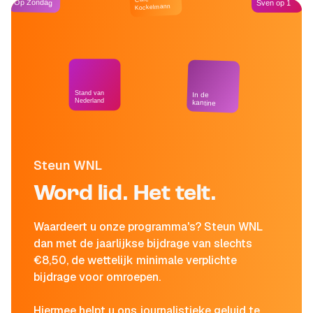
Op Zondag
Sven op 1
Kockelmann
Stand van
In de
Nederland
kantine
Steun WNL
Word lid. Het telt.
Waardeert u onze programma's? Steun WNL
dan met de jaarlijkse bijdrage van slechts
€8,50, de wettelijk minimale verplichte
bijdrage voor omroepen.
Hiermee helpt u ons journalistieke geluid te