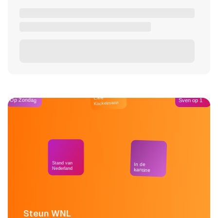
Café
Op Zondag
Sven op 1
Kockelmann
Stand van
In de
Nederland
kantine
Steun WNL