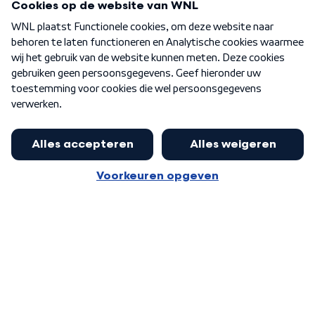
Over WNL
Nieuwsbrief
Word Lid
Meer WNL voor jou
Jan Paternotte optimistisch over
stikstofdebat: 'Geen zwakker
Algemene voorwaarden
Cookie-instellingen
pakket, maar ideeën om het te
Privacy statement
versterken zijn welkom'