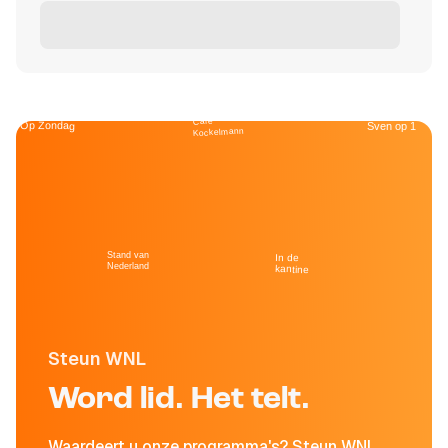
Café
Op Zondag
Sven op 1
Kockelmann
Stand van
In de
Nederland
kantine
Steun WNL
Word lid. Het telt.
Waardeert u onze programma's? Steun WNL