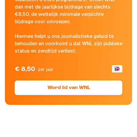
dan met de jaarlijkse bijdrage van slechts
€8,50, de wettelijk minimale verplichte
bijdrage voor omroepen.
Hiermee helpt u ons journalistieke geluid te
behouden en voorkomt u dat WNL zijn publieke
status en zendtijd verliest.
€ 8,50
per jaar
Word lid van WNL