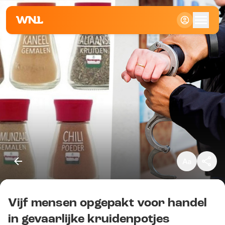
Klein
Standaard
Groot
Vijf mensen opgepakt voor handel
Kopieer link
in gevaarlijke kruidenpotjes