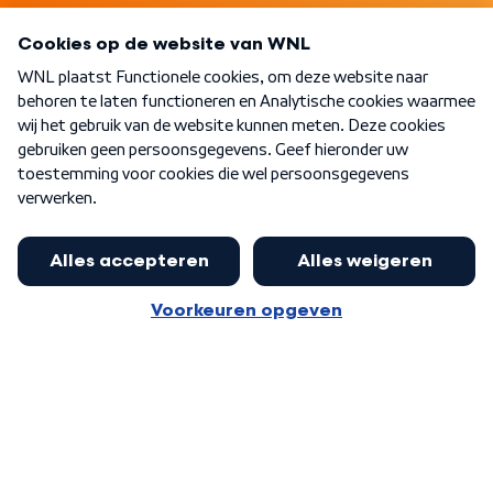
Programma's
Over WNL
Nieuwsbrief
Word Lid
Meer WNL voor jou
Nieuwe ‘onderkoning’ Buma wil tot
zijn 70ste aanblijven
Algemene voorwaarden
Cookie-instellingen
Privacy statement