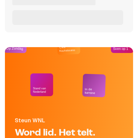
Café
Op Zondag
Sven op 1
Kockelmann
Stand van
In de
Nederland
kantine
Steun WNL
Word lid. Het telt.