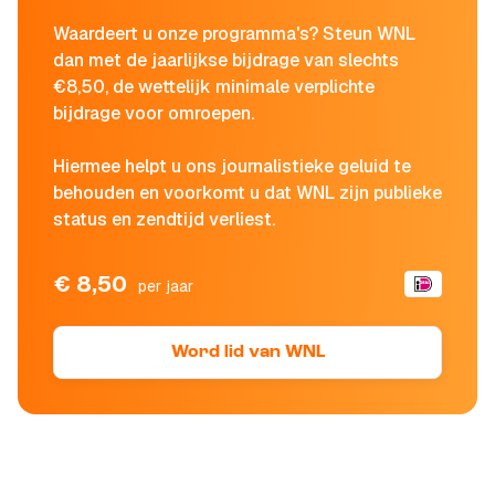
Waardeert u onze programma's? Steun WNL
dan met de jaarlijkse bijdrage van slechts
€8,50, de wettelijk minimale verplichte
bijdrage voor omroepen.
Hiermee helpt u ons journalistieke geluid te
behouden en voorkomt u dat WNL zijn publieke
status en zendtijd verliest.
€ 8,50
per jaar
Word lid van WNL