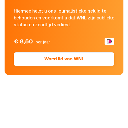
Hiermee helpt u ons journalistieke geluid te
behouden en voorkomt u dat WNL zijn publieke
status en zendtijd verliest.
€ 8,50
per jaar
Word lid van WNL