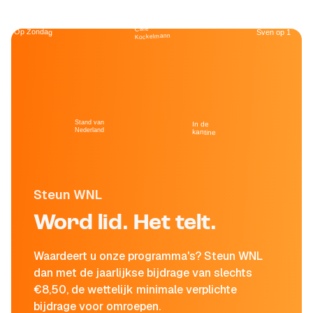
Café
Op Zondag
Sven op 1
Kockelmann
Stand van
In de
Nederland
kantine
Steun WNL
Word lid. Het telt.
Waardeert u onze programma's? Steun WNL
dan met de jaarlijkse bijdrage van slechts
€8,50, de wettelijk minimale verplichte
bijdrage voor omroepen.