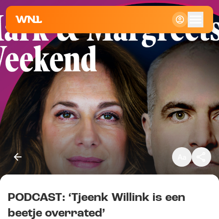
Klein
Standaard
Groot
PODCAST: ‘Tjeenk Willink is een
Kopieer link
beetje overrated’