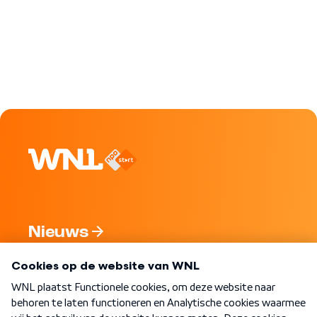
Nieuws
Programma's
Over WNL
Nieuwsbrief