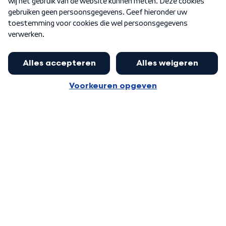
Word Lid
Meer WNL voor jou
Huishoudens met thuisbatterij,
slimme laadpaal of warmtepomp
Algemene voorwaarden
Cookie-instellingen
kunnen geld gaan verdienen: 'Kan
Privacy statement
op jaarbasis 500 euro opleveren'