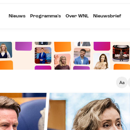
Nieuws
Programma's
Over WNL
Nieuwsbrief
Klein
Kopieer link
Standaard
Groot