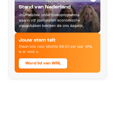
Stand van Nederland
Journalistiek onderzoeksprogramma
waarin vijf journalisten economische
vraagstukken bekijken die ons dagelijks
leven raken.
Jouw stem telt
Steun ons voor slechts €8,50 per jaar. WNL
is er voor u.
Word lid van WNL