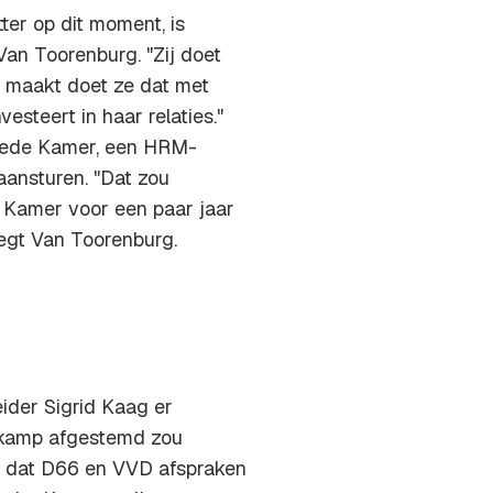
er op dit moment, is
Van Toorenburg. "Zij doet
n maakt doet ze dat met
esteert in haar relaties."
weede Kamer, een HRM-
aansturen. "Dat zou
e Kamer voor een paar jaar
zegt Van Toorenburg.
ider Sigrid Kaag er
rgkamp afgestemd zou
e dat D66 en VVD afspraken