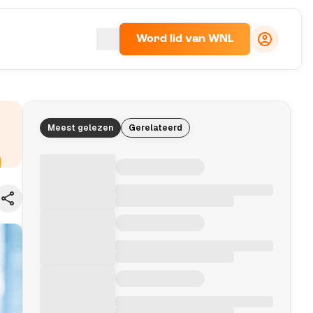
Word lid van WNL
Meest gelezen
Gerelateerd